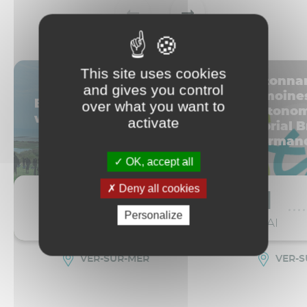
This site uses cookies
Les Étonna
and gives you control
Patrimoine
Exposition Standing
over what you want to
en autonom
with Giants
activate
Mémorial B
de Norman
OK, accept all
Deny all cookies
12
19
1
Personalize
AVR
SEP
MAI
VER-SUR-MER
VER-S