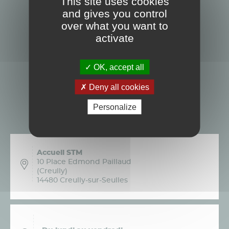
This site uses cookies
and gives you control
over what you want to
activate
OK, accept all
Deny all cookies
Personalize
Accueil STM
10 Place Edmond Paillaud
(Creully)
14480 Creully-sur-Seulles