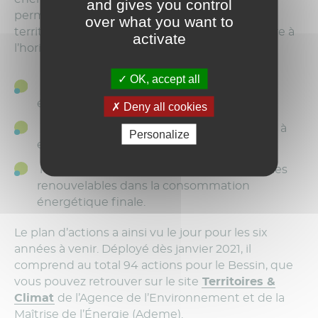
and gives you control
permis l’élaboration collective d’une stratégie
over what you want to
territoriale et la définition d’objectifs à atteindre à
activate
l’horizon de 2030, notamment :
OK, accept all
la réduction de 29 % de la consommation
énergétique du Bessin ;
Deny all cookies
la réduction de 36 % des émissions de gaz à
Personalize
effet de serre ;
l’augmentation de 27 % la part des énergies
renouvelables dans la consommation
énergétique finale.
Le plan d’actions a ainsi vu le jour pour les six
années à venir. Déployé dès janvier 2021, il
comprend au total 94 actions pour le Bessin, que
vous pouvez retrouver sur le site
Territoires &
Climat
de l’Agence de l’Environnement et de la
Maîtrise de l’Énergie (Ademe).