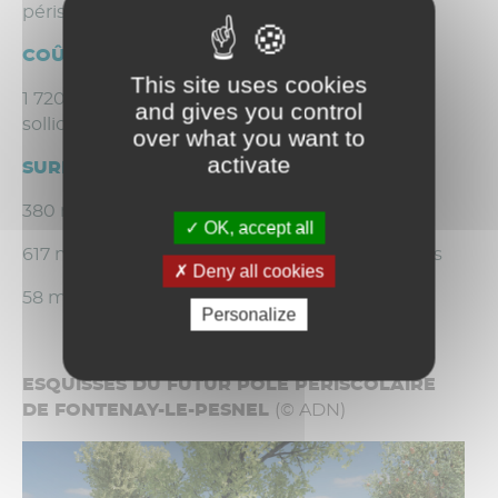
périscolaire à la rentrée 2026.
COÛT
This site uses cookies
1 720 000 € dont 360 000 € de subventions
and gives you control
sollicitées
over what you want to
activate
SURFACES UTILES
380 m² → pôle périscolaire
OK, accept all
617 m² → cour de récréation, préau et coursives
Deny all cookies
58 m² → sanitaires
Personalize
ESQUISSES DU FUTUR PÔLE PÉRISCOLAIRE
DE FONTENAY-LE-PESNEL
(© ADN)