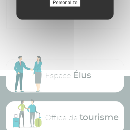
Personalize
Élus
Espace
tourisme
Office de