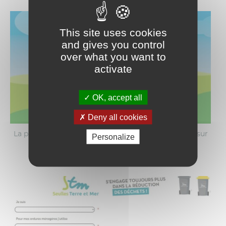
This site uses cookies
and gives you control
over what you want to
activate
OK, accept all
Deny all cookies
La page d'accueil de l'avis d'enquête invite à cliquer sur
Personalize
le logo de Seulles Terre et Mer.