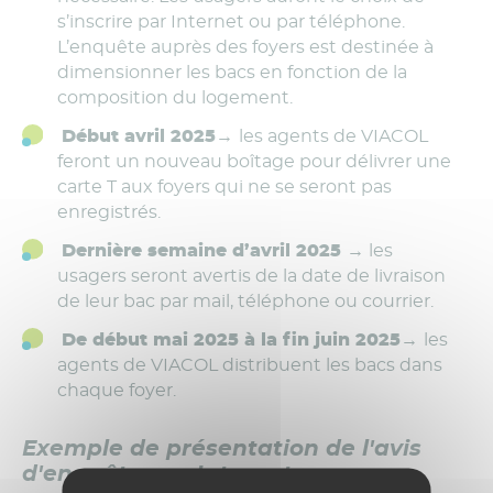
s’inscrire par Internet ou par téléphone.
L’enquête auprès des foyers est destinée à
dimensionner les bacs en fonction de la
composition du logement.
Début avril 2025→
les agents de VIACOL
feront un nouveau boîtage pour délivrer une
carte T aux foyers qui ne se seront pas
enregistrés.
Dernière semaine d’avril 2025 →
les
usagers seront avertis de la date de livraison
de leur bac par mail, téléphone ou courrier.
De début mai 2025 à la fin juin 2025→
les
agents de VIACOL distribuent les bacs dans
chaque foyer.
Exemple de présentation de l'avis
d'enquête par Internet