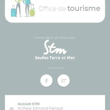
tourisme
Office de
Accueil STM
10 Place Edmond Paillaud