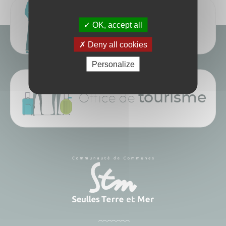
Élus
Espace
OK, accept all
Deny all cookies
Personalize
tourisme
Office de