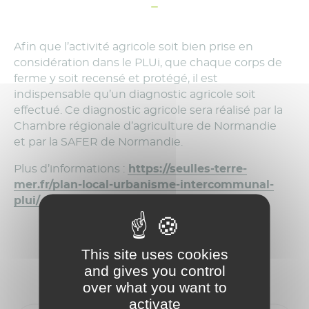
Afin que l’activité agricole soit bien prise en
considération dans le PLUi, que chaque corps de
ferme y soit recensé et protégé, il est
indispensable qu’un diagnostic agricole soit
effectué. Ce diagnostic agricole sera réalisé par la
Chambre régionale d’agriculture de Normandie
et par la SAFER de Normandie.
Plus d’informations :
https://seulles-terre-
mer.fr/plan-local-urbanisme-intercommunal-
plui/
This site uses cookies
and gives you control
over what you want to
activate