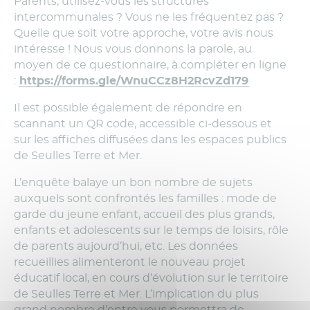
Parents, utilisez-vous les structures
intercommunales ? Vous ne les fréquentez pas ?
Quelle que soit votre approche, votre avis nous
intéresse ! Nous vous donnons la parole, au
moyen de ce questionnaire, à compléter en ligne
:
https://forms.gle/WnuCCz8H2RcvZd179
Il est possible également de répondre en
scannant un QR code, accessible ci-dessous et
sur les affiches diffusées dans les espaces publics
de Seulles Terre et Mer.
L’enquête balaye un bon nombre de sujets
auxquels sont confrontés les familles : mode de
garde du jeune enfant, accueil des plus grands,
enfants et adolescents sur le temps de loisirs, rôle
de parents aujourd’hui, etc. Les données
recueillies alimenteront le nouveau projet
éducatif local, en cours d’évolution sur le territoire
de Seulles Terre et Mer. L’implication du plus
grand nombre d’entre vous permettra de