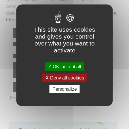
dessiner un projet surmesure. Les réponses
doivent nous parvenir d’ici le
mercredi 26 mars
.
Merci de votre participation !
This site uses cookies
and gives you control
over what you want to
activate
OK, accept all
Deny all cookies
Personalize
Pour répondre au questionnaire, merci de cliquer sur
l'image pour agrandir et scanner le QR code