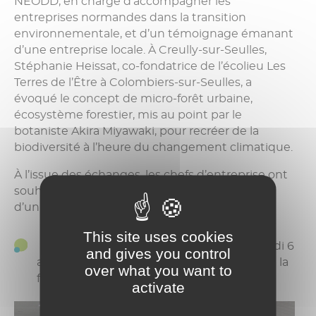
NEODD, en charge d’accompagner les
entreprises normandes dans la transition
environnementale, et d’un témoignage émanant
d’une entreprise locale. À Creully-sur-Seulles,
Stéphanie Heissat, co-fondatrice de l’écolieu Les
Terres de l’Être à Colombiers-sur-Seulles, a
évoqué le concept de micro-forêt urbaine,
écosystème forestier, mis au point par le
botaniste Akira Miyawaki, pour recréer de la
biodiversité à l’heure du changement climatique.
À l’issue des échanges, les chefs d’entreprise ont
souhaité poursuivre la réflexion,
via
la création
d’un groupe de travail.
This site uses cookies
Prochains
Cafés des entrepreneurs :
jeudi 6
and gives you control
avril au château d’Audrieu et jeudi 13 avril à la
over what you want to
fabrique de Sablés d’Asnelles.
activate