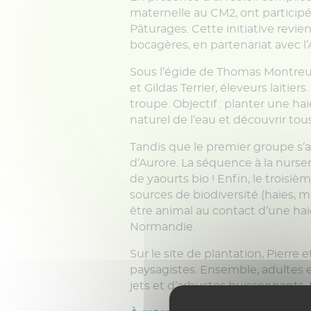
maternelle au CM2, ont participé
Pâturages. Cette initiative revi
bocagères, en partenariat avec 
Sous l’égide de Thomas Montreuil
et Gildas Terrier, éleveurs laiti
troupe. Objectif : planter une hai
naturel de l’eau et découvrir tous 
Tandis que le premier groupe s’att
d’Aurore. La séquence à la nurse
de yaourts bio ! Enfin, le troisiè
sources de biodiversité (haies, ma
être animal au contact d’une ha
Normandie.
Sur le site de plantation, Pierre
paysagistes. Ensemble, adultes 
jets et d’arbustes buissonnants. 