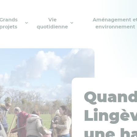
Grands
Vie
Aménagement e
projets
quotidienne
environnement
Quand 
Lingèv
une h