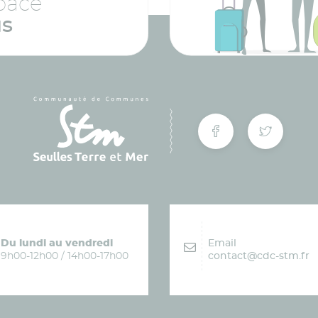
pace
us
Du lundi au vendredi
Email
9h00-12h00 / 14h00-17h00
contact@cdc-stm.fr