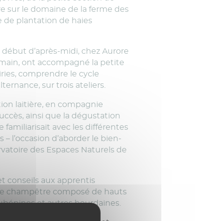
re sur le domaine de la ferme des
e de plantation de haies
n début d’après-midi, chez Aurore
la main, ont accompagné la petite
airies, comprendre le cycle
ternance, sur trois ateliers.
ation laitière, en compagnie
uccès, ainsi que la dégustation
 familiarisait avec les différentes
s – l’occasion d’aborder le bien-
rvatoire des Espaces Naturels de
et conseils aux apprentis
haie champêtre composé de hauts
 aubépines et autres bourdaines.