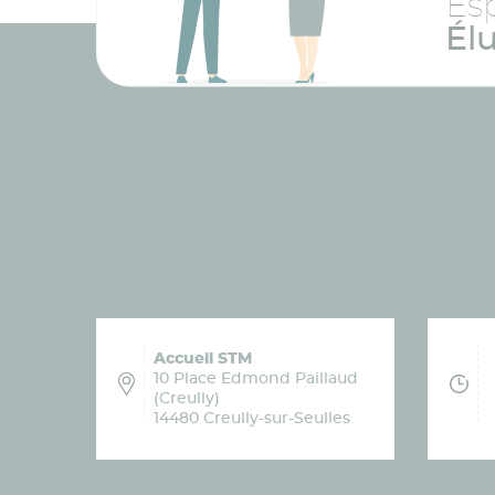
Es
Él
Accueil STM
10 Place Edmond Paillaud
(Creully)
14480 Creully-sur-Seulles