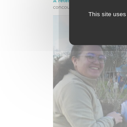
À retenir :
la plantation de haies
concourt au bien-être animal.
This site uses