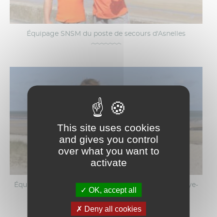
Équipage SNSM du poste de secours d'Asnelles
This site uses cookies
and gives you control
over what you want to
activate
Équipage SNSM du poste de secours annexe de Graye-
OK, accept all
sur-Mer
Deny all cookies