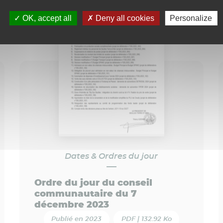
OK, accept all
Deny all cookies
Personalize
Dates & Ordres du jour
Ordre du jour du conseil
communautaire du 7
décembre 2023
Publié en 2023
PDF | 132.92 Ko