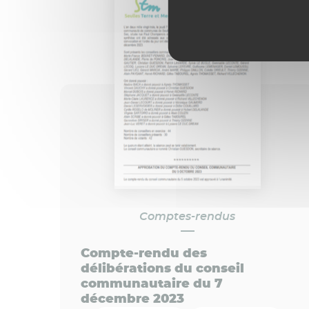
Comptes-rendus
Compte-rendu des
délibérations du conseil
communautaire du 7
décembre 2023