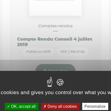
Comptes-rendus
Compte Rendu Conseil 4 juillet
2019
Publié en 2019
PDF | 916.12 Ko
Consulter
 cookies and gives you control over what you w
OK, accept all
Deny all cookies
Personalize