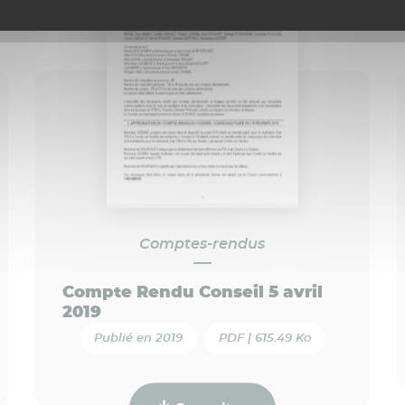
Comptes-rendus
Compte Rendu Conseil 5 avril
2019
Publié en 2019
PDF | 615.49 Ko