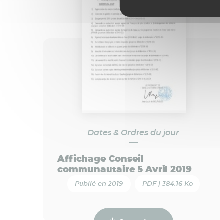
Dates & Ordres du jour
Affichage Conseil
communautaire 5 Avril 2019
Publié en 2019
PDF | 384.16 Ko