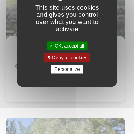
This site uses cookies
and gives you control
over what you want to
activate
OK, accept all
Deny all cookies
Colombiers-sur-Seulles
Personalize