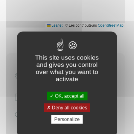
Leaflet
|
© Les contributeurs
OpenStreetMap
This site uses cookies
and gives you control
Brèche de Graye - poste principal
over what you want to
(au niveau de la Croix de Lorraine)
activate
14470 Graye-sur-Mer
OK, accept all
Fixe :
02 31 37 46 04 (principal)
Deny all cookies
Surveillance en juillet en août :
11h30-18h30
Personalize