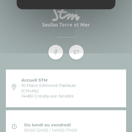
Accueil STM
10 Place Edmond Paillaud
(Creully)
14480 Creully-sur-Seulles
Du lundi au vendredi
9h00-12h00 / 14h00-17h00