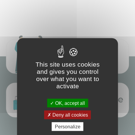
Élus
Espace
This site uses cookies
and gives you control
over what you want to
activate
tourisme
Office de
OK, accept all
Deny all cookies
Personalize