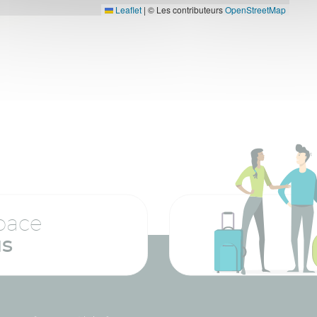
Leaflet
|
© Les contributeurs
OpenStreetMap
pace
us