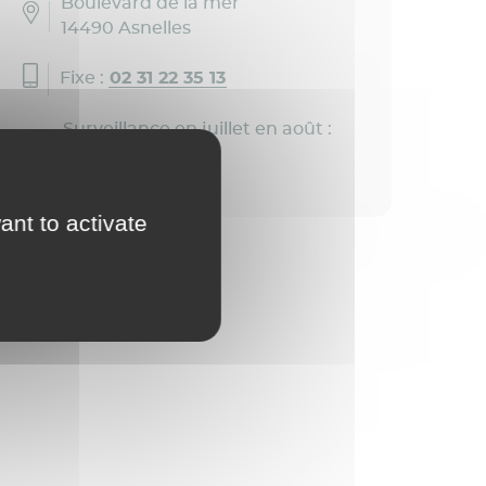
Boulevard de la mer
14490 Asnelles
Fixe :
02 31 22 35 13
Surveillance en juillet en août :
13h - 18h30
ant to activate