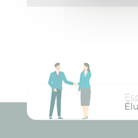
Es
Él