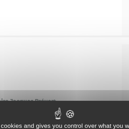
aire Jacques Prévert
 cookies and gives you control over what you w