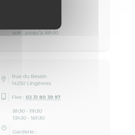
13h20 - 16h20
Garderie :
matin : dès 7h30
soir : jusqu’à 18h30
Rue du Bessin
14250 Lingèvres
Fixe :
02 31 80 39 97
8h30 - 11h30
13h30 - 16h30
Garderie :