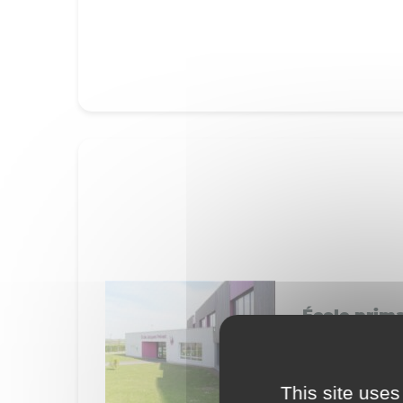
École prim
Écoles
This site uses