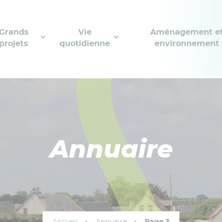
Grands
Vie
Aménagement e
projets
quotidienne
environnement
Annuaire
Accueil
Annuaire
Page 3