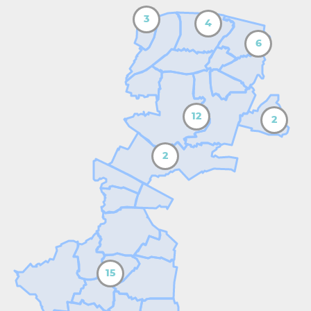
3
4
6
12
2
2
15