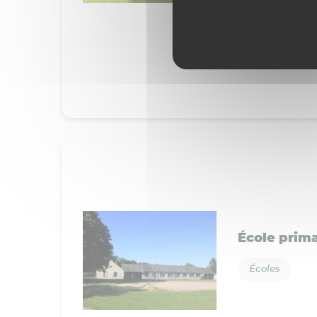
École prim
Écoles