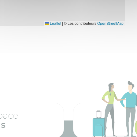
Leaflet
|
© Les contributeurs
OpenStreetMap
pace
us