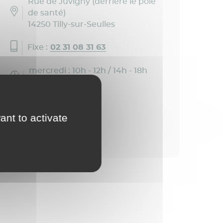
Rue de Juvigny (derrière le pôle
de santé)
14250 Tilly-sur-Seulles
Fixe :
02 31 08 31 63
mercredi : 10h - 12h / 14h - 18h
samedi : 10h - 12h
Courriel
ant to activate
Site internet