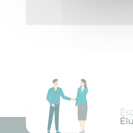
Es
Él