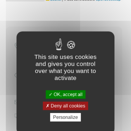
1, rue du Commandant Cousteau
14250 Audrieu
This site uses cookies
mercredi : 17h - 18h30
and gives you control
samedi : 11h15 - 12h30
over what you want to
activate
Attention, les horaires changent
entre juillet et septembre.
OK, accept all
Courriel
Deny all cookies
Site internet
Personalize