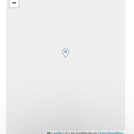
−
Leaflet
|
© Les contributeurs
OpenStreetMap