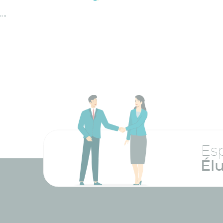
"
"
Es
Él