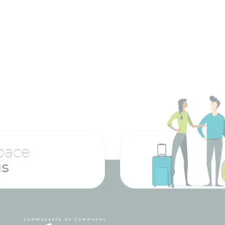
pace
us