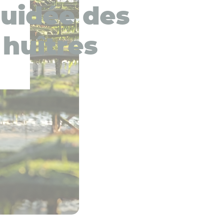
guidée des
 huîtres