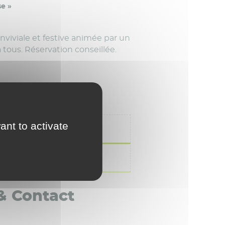
se »
nviviale et festive animée par un
tous. Réservation conseillée.
ant to activate
Max
 & Contact