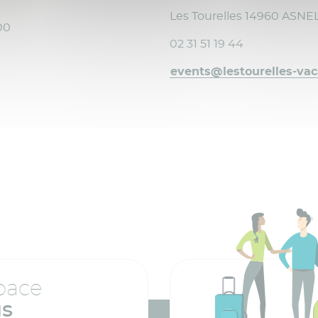
Les Tourelles 14960 ASNE
00
02 31 51 19 44
events@lestourelles-va
pace
us