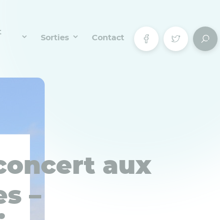
t
Sorties
Contact
concert aux
es –