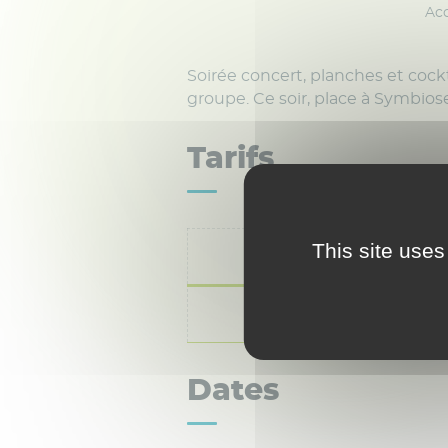
Acc
Soirée concert, planches et cockt
groupe. Ce soir, place à Symbio
Tarifs
This site uses
Grat
Dates