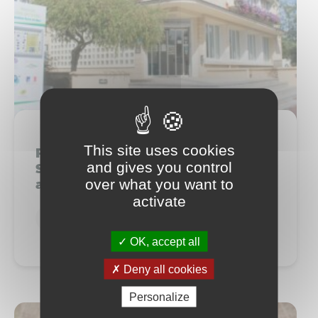
This site uses cookies
Portes ouvertes à la Maison des
and gives you control
Services Seulles Terre et Mer du 13
over what you want to
au 17 octobre
activate
Services publics
OK, accept all
Deny all cookies
Personalize