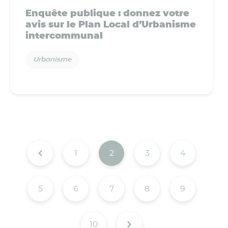
Enquête publique : donnez votre
avis sur le Plan Local d’Urbanisme
intercommunal
Urbanisme
1
2
3
4
5
6
7
8
9
10