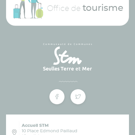
tourisme
Office de
Accueil STM
10 Place Edmond Paillaud