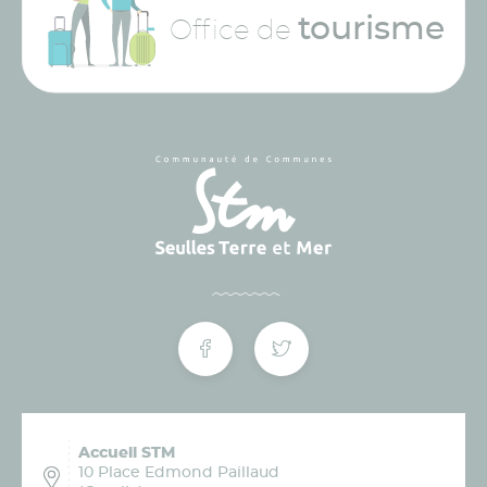
tourisme
Office de
Accueil STM
10 Place Edmond Paillaud