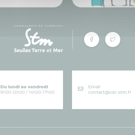
Du lundi au vendredi
Email
9h00-12h00 / 14h00-17h00
contact@cdc-stm.fr