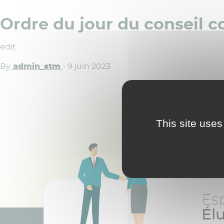
Ordre du jour du conseil 
edit
By
admin_stm
•
9 juin 2023
This site uses
Es
Él