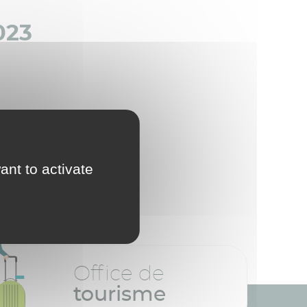
023
ant to activate
Office de
tourisme