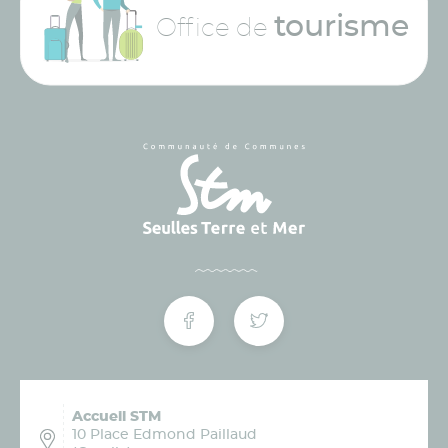
tourisme
Office de
Accueil STM
10 Place Edmond Paillaud