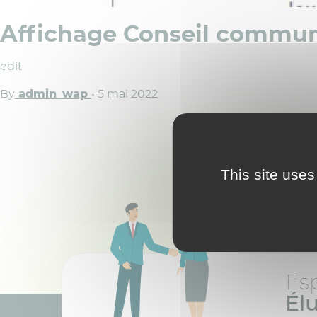
Affichage Conseil commun
edit
By
admin_wap
•
5 mai 2022
This site uses
Es
Él