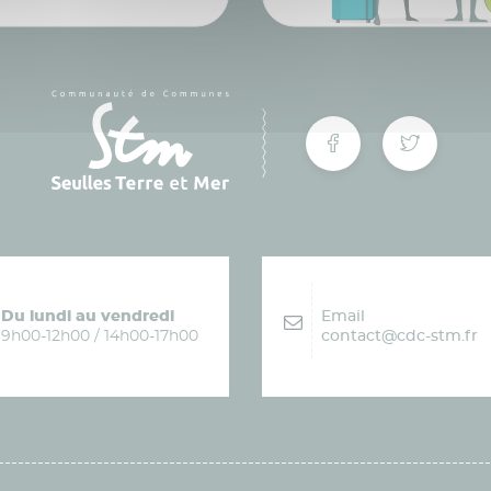
Du lundi au vendredi
Email
9h00-12h00 / 14h00-17h00
contact@cdc-stm.fr